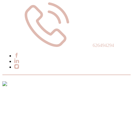
626494294
Tu abogada
Patricia Abogado en las Palmas