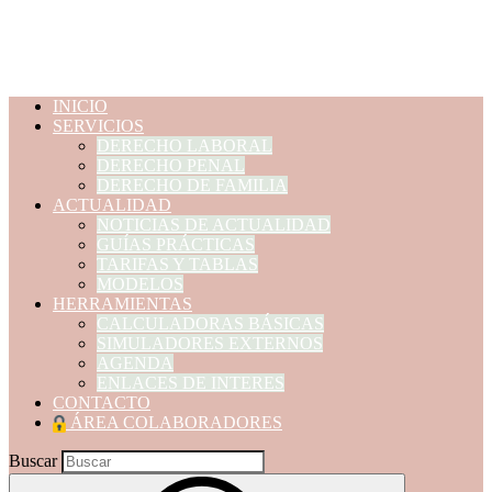
de Gran Canaria
INICIO
SERVICIOS
DERECHO LABORAL
DERECHO PENAL
DERECHO DE FAMILIA
ACTUALIDAD
NOTICIAS DE ACTUALIDAD
GUÍAS PRÁCTICAS
TARIFAS Y TABLAS
MODELOS
HERRAMIENTAS
CALCULADORAS BÁSICAS
SIMULADORES EXTERNOS
AGENDA
ENLACES DE INTERES
CONTACTO
ÁREA COLABORADORES
Buscar