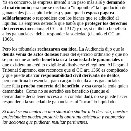
Ya en concurso, la empresa intentó ir un paso más allá y
demandó
al matrimonio
para que se declarara “inoponible” la liquidación de
gananciales (las capitulaciones) y para que la
esposa pagara
solidariamente
o respondiera con los bienes que se adjudicó al
liquidar. La empresa defendía que había que
proteger los derechos
de terceros
(menciona el CC art. 1317) y que, si el ilícito benefició
a los gananciales, debía responder la sociedad (citando el CC art.
1366).
Pero los tribunales
rechazaron esa idea
. La Audiencia dijo que la
deuda venía de actos dolosos
fuera del ejercicio ordinario y que no
se probó que aquello
beneficiara a la sociedad de gananciales
ni
que existiera un crédito exigible al disolverse el régimen. Al llegar al
Tribunal Supremo, este reconoce que el CC art. 1366 es complicado
y que puede abarcar
responsabilidad civil derivada de delitos
,
pero confirma lo esencial, para cargar la deuda a los gananciales
hace falta
prueba concreta del beneficio
, y esa carga la tenía quien
demandaba. Como no se acreditó ese beneficio (aunque el
demandante decía tener acceso a la contabilidad), no se puede hacer
responder a la sociedad de gananciales ni “tocar” lo liquidado.
Si usted se encuentra en una situación similar a la descrita, nuestros
profesionales pueden prestarle la oportuna asistencia y emprender
las acciones que pudieran resultar pertinentes.